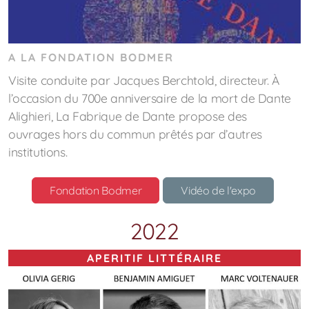
A LA FONDATION BODMER
Visite conduite par Jacques Berchtold, directeur.
À
l’occasion du 700e anniversaire de la mort de Dante
Alighieri, La Fabrique de Dante propose des
ouvrages hors du commun prêtés par d’autres
institutions.
Fondation Bodmer
Vidéo de l'expo
2022
APERITIF LITTÉRAIRE