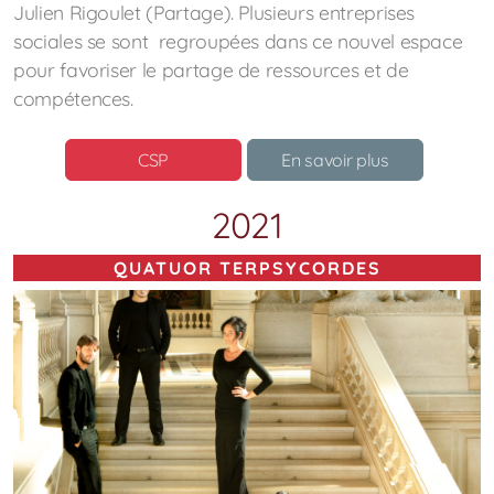
Julien Rigoulet (Partage). Plusieurs entreprises
sociales se sont regroupées dans ce nouvel espace
pour favoriser le partage de ressources et de
compétences.
CSP
En savoir plus
2021
QUATUOR TERPSYCORDES