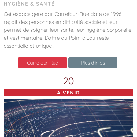
HYGIÈNE & SANTÉ
Cet espace géré par Carrefour-Rue date de 1996
reçoit des personnes en difficulté sociale et leur
permet de soigner leur santé, leur hygiène corporelle
et vestimentaire. L’offre du Point d’Eau reste
essentielle et unique !
Carrefour-Rue
Plus d'infos
20
A VENIR