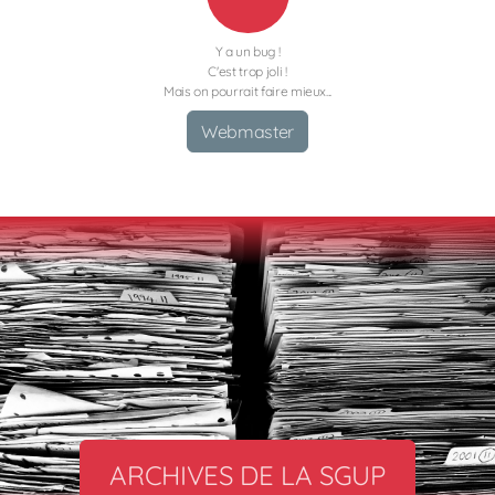
Y a un bug !
C'est trop joli !
Mais on pourrait faire mieux...
Webmaster
ARCHIVES DE LA SGUP