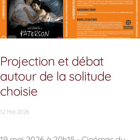
Présidents au fil du temps
Projection et débat
Comité
autour de la solitude
choisie
12 Mai 2026
19 mai 2026 à 20h15 - Cinémas du