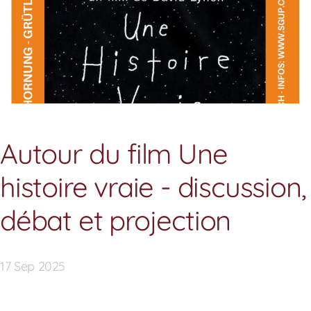
Présidents au fil du temps
Autour du film Une
Comité
histoire vraie - discussion,
débat et projection
17 Sep 2025